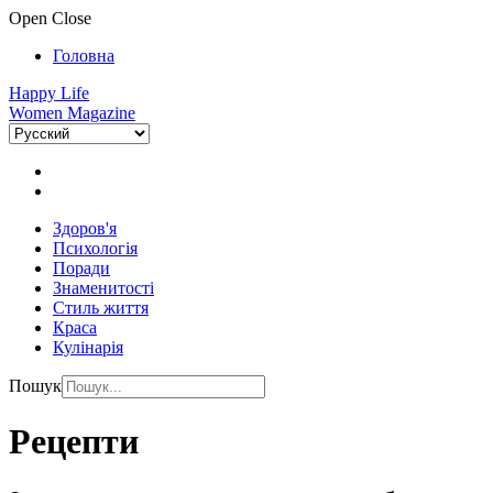
Open
Close
Головна
Happy Life
Women Magazine
Здоров'я
Психологія
Поради
Знаменитості
Стиль життя
Краса
Кулінарія
Пошук
Рецепти