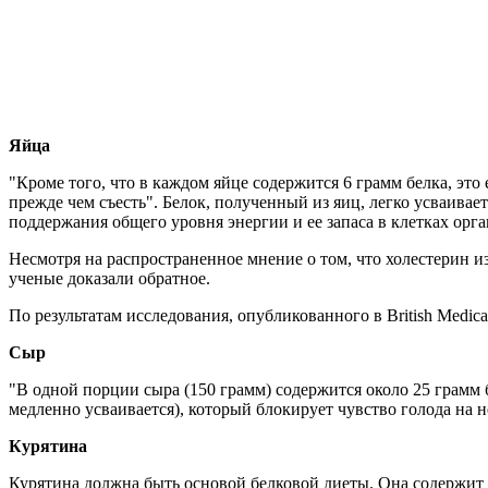
Яйца
"Кроме того, что в каждом яйце содержится 6 грамм белка, это
прежде чем съесть". Белок, полученный из яиц, легко усваива
поддержания общего уровня энергии и ее запаса в клетках орга
Несмотря на распространенное мнение о том, что холестерин из 
ученые доказали обратное.
По результатам исследования, опубликованного в British Medical
Сыр
"В одной порции сыра (150 грамм) содержится около 25 грамм 
медленно усваивается), который блокирует чувство голода на н
Курятина
Курятина должна быть основой белковой диеты. Она содержит 