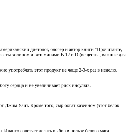
, американский диетолог, блогер и автор книги "Прочитайте,
 богаты холином и витаминами B 12 и D (вещества, важные для
жно употреблять этот продукт не чаще 2-3-х раз в неделю,
аботу сердца и не увеличивает риск инсульта.
ог Джим Уайт. Кроме того, сыр богат казеином (этот белок
 Иланго советует делать выбор в пользу белого мяса