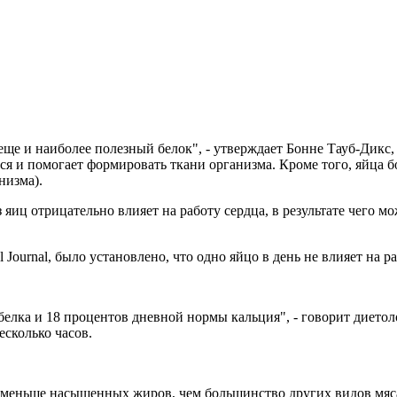
 еще и наиболее полезный белок", - утверждает Бонне Тауб-Дикс
ется и помогает формировать ткани организма. Кроме того, яйца
низма).
яиц отрицательно влияет на работу сердца, в результате чего мо
 Journal, было установлено, что одно яйцо в день не влияет на р
белка и 18 процентов дневной нормы кальция", - говорит диетол
есколько часов.
меньше насыщенных жиров, чем большинство других видов мяса.