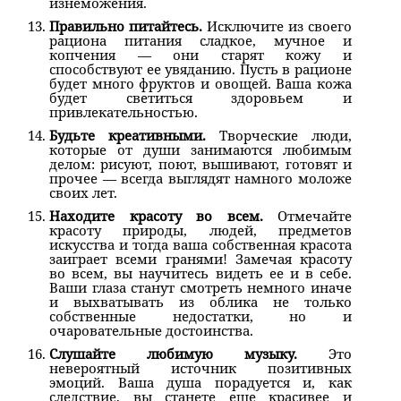
изнеможения.
Правильно питайтесь.
Исключите из своего
рациона питания сладкое, мучное и
копчения — они старят кожу и
способствуют ее увяданию. Пусть в рационе
будет много фруктов и овощей. Ваша кожа
будет светиться здоровьем и
привлекательностью.
Будьте креативными.
Творческие люди,
которые от души занимаются любимым
делом: рисуют, поют, вышивают, готовят и
прочее — всегда выглядят намного моложе
своих лет.
Находите красоту во всем.
Отмечайте
красоту природы, людей, предметов
искусства и тогда ваша собственная красота
заиграет всеми гранями! Замечая красоту
во всем, вы научитесь видеть ее и в себе.
Ваши глаза станут смотреть немного иначе
и выхватывать из облика не только
собственные недостатки, но и
очаровательные достоинства.
Слушайте любимую музыку.
Это
невероятный источник позитивных
эмоций. Ваша душа порадуется и, как
следствие, вы станете еще красивее и