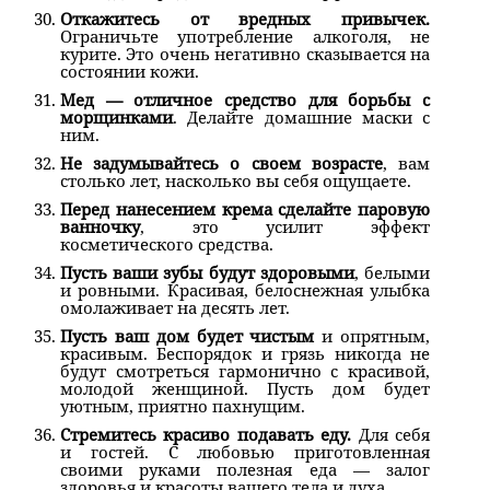
Откажитесь от вредных привычек.
Ограничьте употребление алкоголя, не
курите. Это очень негативно сказывается на
состоянии кожи.
Мед — отличное средство для борьбы с
морщинками
. Делайте домашние маски с
ним.
Не задумывайтесь о своем возрасте
, вам
столько лет, насколько вы себя ощущаете.
Перед нанесением крема сделайте паровую
ванночку
, это усилит эффект
косметического средства.
Пусть ваши зубы будут здоровыми
, белыми
и ровными. Красивая, белоснежная улыбка
омолаживает на десять лет.
Пусть ваш дом будет чистым
и опрятным,
красивым. Беспорядок и грязь никогда не
будут смотреться гармонично с красивой,
молодой женщиной. Пусть дом будет
уютным, приятно пахнущим.
Стремитесь красиво подавать еду.
Для себя
и гостей. С любовью приготовленная
своими руками полезная еда — залог
здоровья и красоты вашего тела и духа.