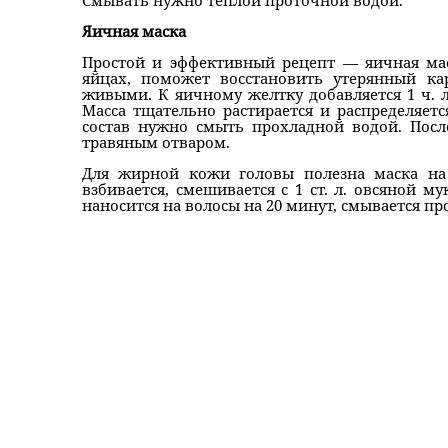
Смывать нужно теплой проточной водой.
Яичная маска
Простой и эффективный рецепт — яичная ма
яйцах, поможет восстановить утерянный ка
живыми. К яичному желтку добавляется 1 ч. л.
Масса тщательно растирается и распределяет
состав нужно смыть прохладной водой. Пос
травяным отваром.
Для жирной кожи головы полезна маска на 
взбивается, смешивается с 1 ст. л. овсяной м
наносится на волосы на 20 минут, смывается пр