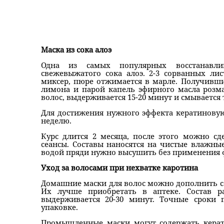
Маска из сока алоэ
Одна из самых популярных восстанавли
свежевыжатого сока алоэ. 2-3 сорванных ли
миксер, пюре отжимается в марле. Получивш
лимона и парой капель эфирного масла розма
волос, выдерживается 15-20 минут и смывается 
Для достижения нужного эффекта кератиновую 
неделю.
Курс длится 2 месяца, после этого можно с
сеансы. Составы наносятся на чистые влажны
водой пряди нужно высушить без применения 
Уход за волосами при нехватке каротина
Домашние маски для волос можно дополнить 
Их лучше приобретать в аптеке. Состав р
выдерживается 20-30 минут. Точные сроки 
упаковке.
Промышленные маски могут содержать керат