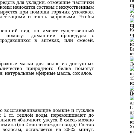
П
средств для укладки, отмершие частички
п
оконы наносятся составы с искусственным
сируется при помощи горячих утюжков.
А
блестящими и очень здоровыми. Чтобы
К
внешний вид, но имеют существенный
п
ть помогут домашние процедуры с
продающихся в аптеках, или смесей,
Б
к
разные маски для волос из доступных
Л
оличество природного белка помогут
, натуральные эфирные масла, сок алоэ.
1
к
П
Г
ро восстанавливающие ломкие и тусклые
д
ют 1 ст. теплой воды, перемешивают до
ального яблочного уксуса. В смесь можно
смина (по 2 капли каждого вида). Состав
Х
волосам, оставляется на 20-25 минут.
к