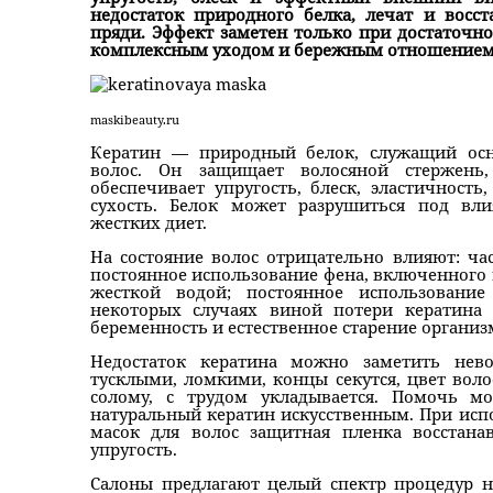
недостаток природного белка, лечат и вос
пряди. Эффект заметен только при достаточн
комплексным уходом и бережным отношением 
maskibeauty.ru
Кератин — природный белок, служащий ос
волос. Он защищает волосяной стержень,
обеспечивает упругость, блеск, эластичнос
сухость. Белок может разрушиться под вли
жестких диет.
На состояние волос отрицательно влияют: ча
постоянное использование фена, включенного
жесткой водой; постоянное использовани
некоторых случаях виной потери кератина 
беременность и естественное старение организ
Недостаток кератина можно заметить нево
тусклыми, ломкими, концы секутся, цвет воло
солому, с трудом укладывается. Помочь м
натуральный кератин искусственным. При ис
масок для волос защитная пленка восстана
упругость.
Салоны предлагают целый спектр процедур н