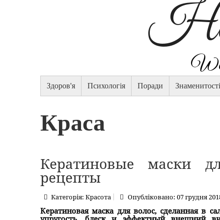
Hap
Wom
Здоров'я
Психологія
Поради
Знаменитост
Краса
Кератиновые маски д
рецепты
Категорія:
Красота
Опубліковано: 07 грудня 201
Кератиновая маска для волос, сделанная в с
упругость, блеск и эффектный внешний ви