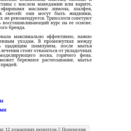
оставы с маслом македамии или карите,
эфирными маслами лимона, шалфея,
ых смесей: они могут быть жидкими,
 не рекомендуется. Трихологи советуют
ь восстанавливающий курс на ее основе.
ого бренда.
овала максимально эффективно, важно
невным уходам. В промежутках между
ть щадящим шампунем, после мытья
лечения стоит отказаться от укладочных
оделирующего воска, горячего фена.
может бережное расчесывание, мытье
 прядей.
ты
ами
жи: 12 домашних рецептов
Попередня