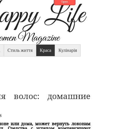
py Life
Open
en Magazine
і
Стиль життя
Краса
Кулінарія
ля волос: домашние
8
алоне или дома, может вернуть локонам
д. Средства с успехом компенсируют