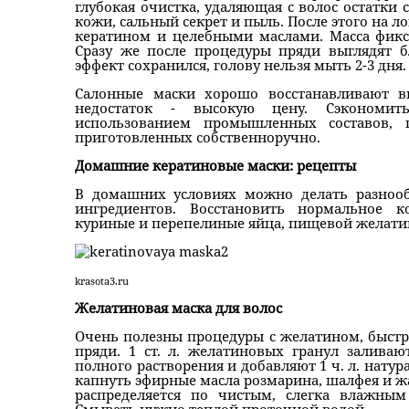
глубокая очистка, удаляющая с волос остатки 
кожи, сальный секрет и пыль. После этого на л
кератином и целебными маслами. Масса фик
Сразу же после процедуры пряди выглядят 
эффект сохранился, голову нельзя мыть 2-3 дня.
Салонные маски хорошо восстанавливают 
недостаток - высокую цену. Сэкономи
использованием промышленных составов, 
приготовленных собственноручно.
Домашние кератиновые маски: рецепты
В домашних условиях можно делать разнооб
ингредиентов. Восстановить нормальное к
куриные и перепелиные яйца, пищевой желатин
krasota3.ru
Желатиновая маска для волос
Очень полезны процедуры с желатином, быст
пряди. 1 ст. л. желатиновых гранул залива
полного растворения и добавляют 1 ч. л. натур
капнуть эфирные масла розмарина, шалфея и жа
распределяется по чистым, слегка влажным 