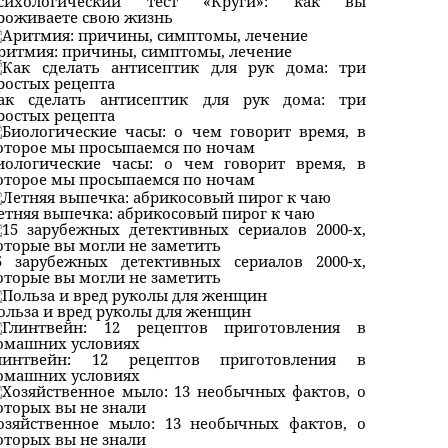
сихологический тест «Круги»: как вы
роживаете свою жизнь
ритмия: причины, симптомы, лечение
ак сделать антисептик для рук дома: три
ростых рецепта
иологические часы: о чем говорит время, в
оторое мы просыпаемся по ночам
етняя выпечка: абрикосовый пирог к чаю
5 зарубежных детективных сериалов 2000-х,
оторые вы могли не заметить
ольза и вред руколы для женщин
линтвейн: 12 рецептов приготовления в
омашних условиях
озяйственное мыло: 13 необычных фактов, о
оторых вы не знали