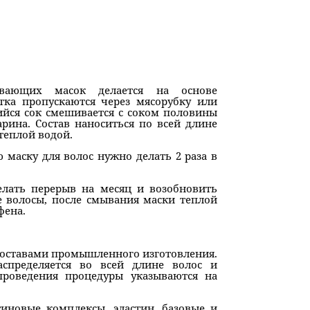
вающих масок делается на основе
стка пропускаются через мясорубку или
ийся сок смешивается с соком половины
рина. Состав наноситься по всей длине
теплой водой.
маску для волос нужно делать 2 раза в
делать перерыв на месяц и возобновить
е волосы, после смывания маски теплой
фена.
составами промышленного изготовления.
аспределяется во всей длине волос и
проведения процедуры указываются на
иновые комплексы, эластин, базовые и