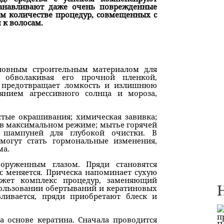
станавливают даже очень поврежденные
ом количестве процедур, совмещенных с
к волосам.
новным строительным материалом для
 обволакивая его прочной пленкой,
ть, предотвращает ломкость и излишнюю
янием агрессивного солнца и мороза,
стые окрашивания; химическая завивка;
 в максимальном режиме; мытье горячей
е шампуней для глубокой очистки. В
могут стать гормональные изменения,
ма.
оруженным глазом. Пряди становятся
с меняется. Прическа напоминает сухую
ожет комплекс процедур, заменяющий
пользовании обертываний и кератиновых
вливается, пряди приобретают блеск и
а основе кератина. Сначала проводится