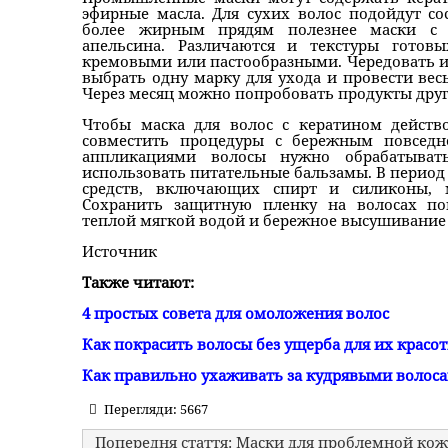
эфирные масла. Для сухих волос подойдут с
более жирным прядям полезнее маски с 
апельсина. Различаются и текстуры готов
кремовыми или пастообразными. Чередовать их
выбрать одну марку для ухода и провести вес
Через месяц можно попробовать продукты друг
Чтобы маска для волос с кератином действ
совместить процедуры с бережным повсед
аппликациями волосы нужно обрабатыва
использовать питательные бальзамы. В период 
средств, включающих спирт и силиконы, м
Сохранить защитную пленку на волосах по
теплой мягкой водой и бережное высушивание
Источник
Также читают:
4 простых совета для омоложения волос
Как покрасить волосы без ущерба для их красо
Как правильно ухаживать за кудрявыми волос
Перегляди: 5667
Попередня стаття: Маски для проблемной ко