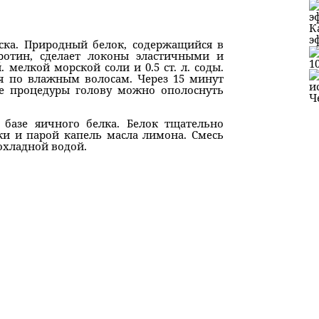
К
э
ска. Природный белок, содержащийся в
ротин, сделает локоны эластичными и
1
 мелкой морской соли и 0.5 ст. л. соды.
ся по влажным волосам. Через 15 минут
ле процедуры голову можно ополоснуть
Ч
базе яичного белка. Белок тщательно
уки и парой капель масла лимона. Смесь
охладной водой.