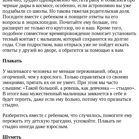
черные дыры в космосе, особенно, если астрономию вы уже
подзабыли со школы. Но такова тяжелая родительская доля.
Посидите вместе с ребенком и поищите ответы на его
вопросы в энциклопедии. Почитайте ему больше, это
расширит не только его кругозор, но и ваш. Кроме того,
подобное совместное времяпровождение помогает установить
тесный контакт с малышом, который сохранится на долгие
годы. Став подростком, ваш отпрыск уже не пойдет искать
ответы у друзей во дворе, а обратится за помощью к вам.
Плакать
У маленького человека не меньше переживаний, обид и
огорчений, чем у взрослого. Только справляться со своими
эмоциями, прятать их он не умеет. При этом мы часто
слышим: «Такой большой, а ревешь, как девчонка — стыдно».
В итоге ваш мужественный мальчишка замкнется в себе и
будет терпеть, даже если ему больно, потому что признаться
стыдно.
Разберитесь вместе с ребенком, что случилось, помогите ему
пережить эту детскую трагедию, успокойте. Плакать не
стыдно иногда даже взрослым.
Шуметь