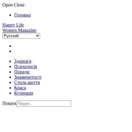
Open
Close
Головна
Happy Life
Women Magazine
Здоров'я
Психологія
Поради
Знаменитості
Стиль життя
Краса
Кулінарія
Пошук