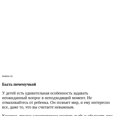
mama.ru
Быть почемучкой
У детей есть удивительная особенность задавать
неожиданный вопрос в неподходящий момент. Не
отмахивайтесь от ребенка. Он познает мир, и ему интересно
все, даже то, что вы считаете неважным.
Конечно, трудно одновременно чистить рыбу и объяснять про