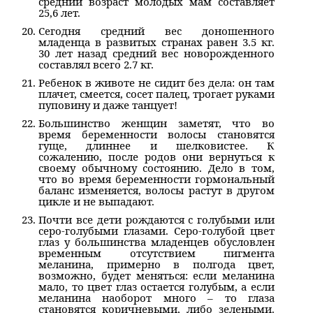
средний возраст молодых мам составляет
25,6 лет.
Сегодня средний вес доношенного
младенца в развитых странах равен 3.5 кг.
30 лет назад средний вес новорожденного
составлял всего 2.7 кг.
Ребенок в животе не сидит без дела: он там
плачет, смеется, сосет палец, трогает руками
пуповину и даже танцует!
Большинство женщин заметят, что во
время беременности волосы становятся
гуще, длиннее и шелковистее. К
сожалению, после родов они вернуться к
своему обычному состоянию. Дело в том,
что во время беременности гормональный
баланс изменяется, волосы растут в другом
цикле и не выпадают.
Почти все дети рождаются с голубыми или
серо-голубыми глазами. Серо-голубой цвет
глаз у большинства младенцев обусловлен
временным отсутствием пигмента
меланина, примерно в полгода цвет,
возможно, будет меняться: если меланина
мало, то цвет глаз остается голубым, а если
меланина наоборот много – то глаза
становятся коричневыми, либо зелеными.