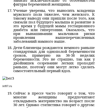
зависит исключительно от особенностей
фигуры беременной женщины.
Ученые уверены, что выносить младенца
мужского пола тяжелее, чем женского. К
такому выводу они пришли после того, как
связали пол будущего малыша и развитие в
это время у будущей мамы гестационного
диабета или гипертонии. Оказалось, что
при вынашивании мальчиков риски
проявления вышеперечисленных
заболеваний намного выше.
Дети-близнецы рождаются немного раньше
стандартных для однополой беременности
сроков, примерно на 36-38 неделях
беременности. Это не страшно, так как у
двойняшек созревание легких проходит
раньше, поэтому они могут легко сделать
самостоятельный первый вдох.
ivf07.ru
Сейчас в прессе часто говорит о том, что
многие женщины предпочитают
откладывать материнство на возраст после
30 лет. Однако статистика говорит о другом: