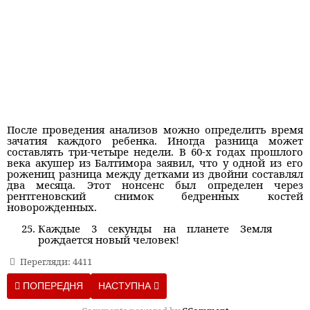
После проведения анализов можно определить время
зачатия каждого ребенка. Иногда разница может
составлять три-четыре недели. В 60-х годах прошлого
века акушер из Балтимора заявил, что у одной из его
рожениц разница между детками из двойни составлял
два месяца. Этот нонсенс был определен через
рентгеновский снимок бедренных костей
новорожденных.
Каждые 3 секунды на планете Земля
рождается новый человек!
Перегляди: 4411
ПОПЕРЕДНЯ СТАТТЯ: ЖИЗНЕННЫЕ УРОКИ, КОТОРЫМ НАС УЧ
НАСТУПНА СТАТТЯ: 15 ПРОСТЫХ СЕКРЕТО
ПОПЕРЕДНЯ
НАСТУПНА