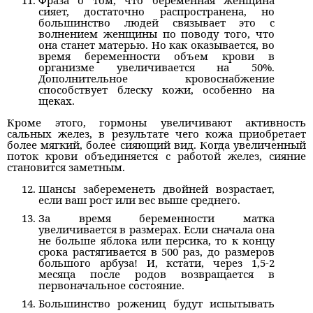
Фраза о том, что беременная женщина
сияет, достаточно распространена, но
большинство людей связывает это с
волнением женщины по поводу того, что
она станет матерью. Но как оказывается, во
время беременности объем крови в
организме увеличивается на 50%.
Дополнительное кровоснабжение
способствует блеску кожи, особенно на
щеках.
Кроме этого, гормоны увеличивают активность
сальных желез, в результате чего кожа приобретает
более мягкий, более сияющий вид. Когда увеличенный
поток крови объединяется с работой желез, сияние
становится заметным.
Шансы забеременеть двойней возрастает,
если ваш рост или вес выше среднего.
За время беременности матка
увеличивается в размерах. Если сначала она
не больше яблока или персика, то к концу
срока растягивается в 500 раз, до размеров
большого арбуза! И, кстати, через 1,5-2
месяца после родов возвращается в
первоначальное состояние.
Большинство рожениц будут испытывать