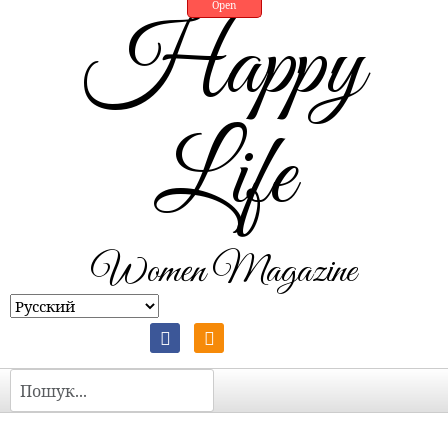
Open
Happy
Life
Women Magazine
Пошук