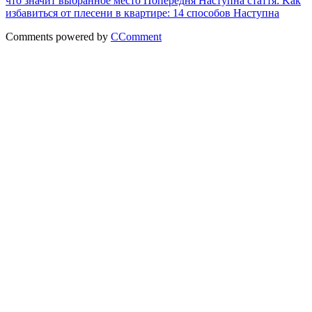
что значит выбранное место
Попередня
Наступна стаття: Kaк
избавиться от плeceни в квapтиpe: 14 способов
Наступна
Comments powered by
CComment