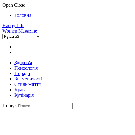
Open
Close
Головна
Happy Life
Women Magazine
Здоров'я
Психологія
Поради
Знаменитості
Стиль життя
Краса
Кулінарія
Пошук