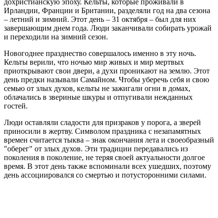
дохристианскую эпоху. Кельты, которые проживали в
Ирландии, Франции и Британии, разделяли год на два сезона
– летний и зимний. Этот день – 31 октября – был для них
завершающим днем года. Люди заканчивали собирать урожай
и переходили на зимний сезон.
Новогоднее празднество совершалось именно в эту ночь.
Кельты верили, что ночью мир живых и мир мертвых
приоткрывают свои двери, а духи проникают на землю. Этот
день предки называли Самайном. Чтобы уберечь себя и свою
семью от злых духов, кельты не зажигали огни в домах,
облачались в звериные шкуры и отпугивали нежданных
гостей.
Люди оставляли сладости для призраков у порога, а зверей
приносили в жертву. Символом праздника с незапамятных
времен считается тыква – знак окончания лета и своеобразный
"оберег" от злых духов. Эти традиции передавались из
поколения в поколение, не теряя своей актуальности долгое
время. В этот день также вспоминали всех ушедших, поэтому
день ассоциировался со смертью и потусторонними силами.