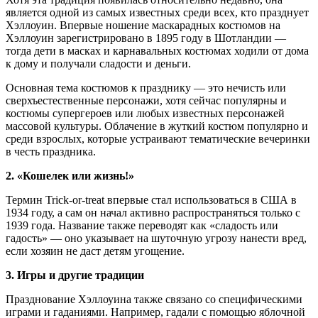
является одной из самых известных среди всех, кто празднует
Хэллоуин. Впервые ношение маскарадных костюмов на
Хэллоуин зарегистрировано в 1895 году в Шотландии —
тогда дети в масках и карнавальных костюмах ходили от дома
к дому и получали сладости и деньги.
Основная тема костюмов к празднику — это нечисть или
сверхъестественные персонажи, хотя сейчас популярны и
костюмы супергероев или любых известных персонажей
массовой культуры. Облачение в жуткий костюм популярно и
среди взрослых, которые устраивают тематические вечеринки
в честь праздника.
2. «Кошелек или жизнь!»
Термин Trick-or-treat впервые стал использоваться в США в
1934 году, а сам он начал активно распространяться только с
1939 года. Название также переводят как «сладость или
гадость» — оно указывает на шуточную угрозу нанести вред,
если хозяин не даст детям угощение.
3. Игры и другие традиции
Празднование Хэллоуина также связано со специфическими
играми и гаданиями. Например, гадали с помощью яблочной