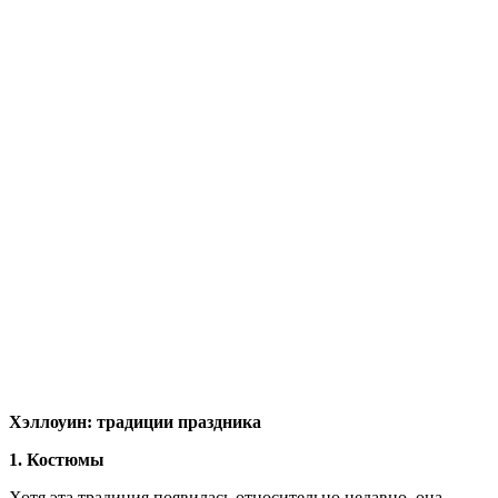
Хэллоуин: традиции праздника
1. Костюмы
Хотя эта традиция появилась относительно недавно, она