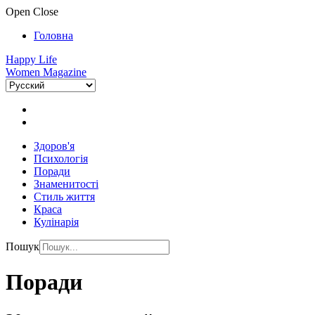
Open
Close
Головна
Happy Life
Women Magazine
Здоров'я
Психологія
Поради
Знаменитості
Стиль життя
Краса
Кулінарія
Пошук
Поради