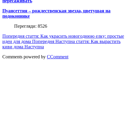
пересаживать
Пуансеттия – рождественская звезда, цветущая на
подоконнике
Перегляди: 8526
Попередня стаття: Как украсить новогоднюю елку: простые
идеи для дома
Попередня
Наступна стаття: Как вырастить
киви дома
Наступна
Comments powered by
CComment