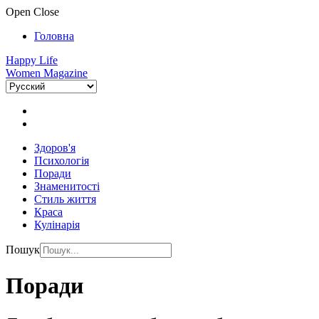
Open
Close
Головна
Happy Life
Women Magazine
Здоров'я
Психологія
Поради
Знаменитості
Стиль життя
Краса
Кулінарія
Пошук
Поради