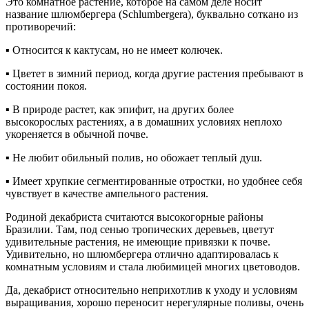
Это комнатное растение, которое на самом деле носит
название шлюмбергера (Schlumbergera), буквально соткано из
противоречий:
▪ Относится к кактусам, но не имеет колючек.
▪ Цветет в зимний период, когда другие растения пребывают в
состоянии покоя.
▪ В природе растет, как эпифит, на других более
высокорослых растениях, а в домашних условиях неплохо
укореняется в обычной почве.
▪ Не любит обильный полив, но обожает теплый душ.
▪ Имеет хрупкие сегментированные отростки, но удобнее себя
чувствует в качестве ампельного растения.
Родиной декабриста считаются высокогорные районы
Бразилии. Там, под сенью тропических деревьев, цветут
удивительные растения, не имеющие привязки к почве.
Удивительно, но шлюмбергера отлично адаптировалась к
комнатным условиям и стала любимицей многих цветоводов.
Да, декабрист относительно неприхотлив к уходу и условиям
выращивания, хорошо переносит нерегулярные поливы, очень