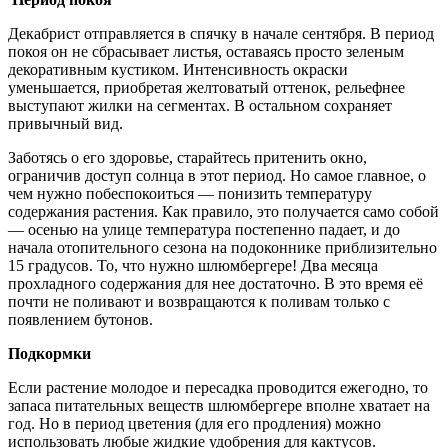
Декабрист отправляется в спячку в начале сентября. В период
покоя он не сбрасывает листья, оставаясь просто зеленым
декоративным кустиком. Интенсивность окраски
уменьшается, приобретая желтоватый оттенок, рельефнее
выступают жилки на сегментах. В остальном сохраняет
привычный вид.
Заботясь о его здоровье, старайтесь притенить окно,
ограничив доступ солнца в этот период. Но самое главное, о
чем нужно побеспокоиться — понизить температуру
содержания растения. Как правило, это получается само собой
— осенью на улице температура постепенно падает, и до
начала отопительного сезона на подоконнике приблизительно
15 градусов. То, что нужно шлюмбергере! Два месяца
прохладного содержания для нее достаточно. В это время её
почти не поливают и возвращаются к поливам только с
появлением бутонов.
Подкормки
Если растение молодое и пересадка проводится ежегодно, то
запаса питательных веществ шлюмбергере вполне хватает на
год. Но в период цветения (для его продления) можно
использовать любые жидкие удобрения для кактусов.